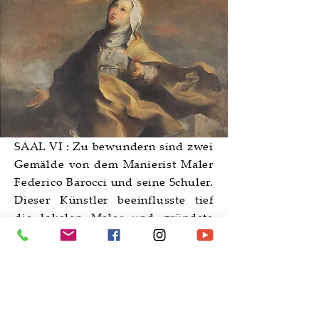
SAAL VI : Zu bewundern sind zwei
Gemälde von dem Manierist Maler
Federico Barocci und seine Schuler.
Dieser Künstler beeinflusste tief
die lokalen Maler und gründete
eine aktive malerische Schule. Ein
Beispiel der Rezeption Barocci ist
die Madonna mit Katze von Carlo
Roncalli, Kopie eines berühmtes
Gemäldes des Urbinate-Malers.