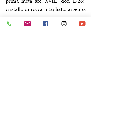
prima metà sec. XVIII (doc. 1728),
cristallo di rocca intagliato, argento,
gemme
bottega orafa romana