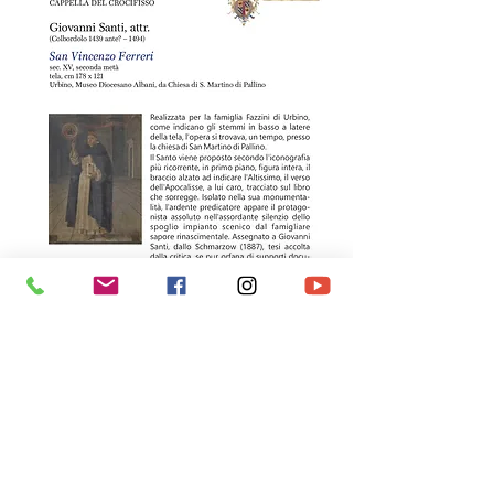
Museo Diocesano Albani
P.zza Pascoli, 1 - 61029 - Urbino (PU)
Tel. +
39.0722.322529 /6