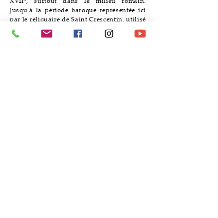
XVII°, surtout dans le milieu romain.
Jusqu’à la période baroque représentée ici
par le reliquaire de Saint Crescentin, utilisé
durant la procession de la fête patronale.
La collection de médailles et de pièces de
monnaie frappées par l’Etat Pontifical pour
célébrer l’activité de Clément XI est comme
une sorte d’encyclopédie documentant les
faits plus marquants de son pontificat.
Les tableaux ornant les murs représentent
une étape successive au parcours entrepris
dans les autres salles du musée, à travers
des œuvres provenant du territoire de l’
archevêché, à partir du XIV°pour en
montrer le savoir-faire que l’on pourrait
faire entrer dans le style de Barocci, comme
les œuvres de Girolamo Cialderi
(1593-
1680)
. Le peintre affine son langage sur le
modèle du véronais Claudio Rinalfi (vers
1570-1644)
qui porte à Urbino la lumière et
les couleurs de la Vénétie.
En savoir plus