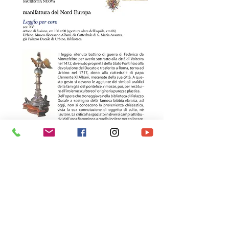
Museo Diocesano Albani
P.zza Pascoli, 1 - 61029 - Urbino (PU)
Tel. +
39.0722.322529 /6