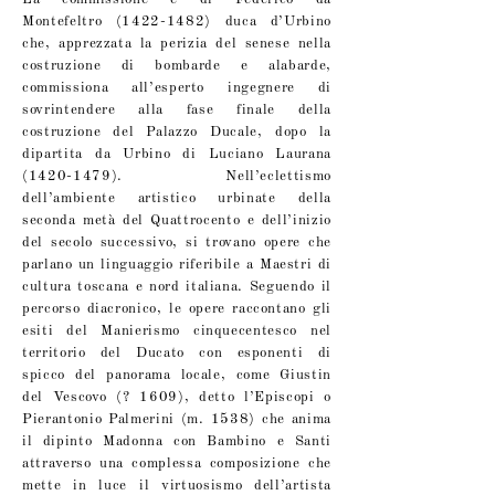
Montefeltro
(1422-1482)
duca d’Urbino
che, apprezzata la perizia del senese nella
costruzione di bombarde e alabarde,
commissiona all’esperto ingegnere di
sovrintendere alla fase finale della
costruzione del Palazzo Ducale, dopo la
dipartita da Urbino di Luciano Laurana
(1420-1479)
. Nell’eclettismo
dell’ambiente artistico urbinate della
seconda metà del Quattrocento e dell’inizio
del secolo successivo, si trovano opere che
parlano un linguaggio riferibile a Maestri di
cultura toscana e nord italiana. Seguendo il
percorso diacronico, le opere raccontano gli
esiti del Manierismo cinquecentesco nel
territorio del Ducato con esponenti di
spicco del panorama locale, come Giustin
del Vescovo (? 1609), detto l’Episcopi o
Pierantonio Palmerini (m. 1538) che anima
il dipinto Madonna con Bambino e Santi
attraverso una complessa composizione che
mette in luce il virtuosismo dell’artista