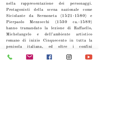
nella rappresentazione dei personaggi.
Protagonisti della scena nazionale come
Siciolante da Sermoneta
(1521-1580)
e
Pierpaolo Menzocchi (1530 ca.-1589)
hanno tramandato la lezione di Raffaello,
Michelangelo e dell’ambiente artistico
romano di inizio Cinquecento in tutta la
penisola italiana, ed oltre i confini
nazionali, quest’ultimo impegnato nella
formidabile impresa artistica della villa
Imperiale di Pesaro. Testimonianza della
diffusione dello stile come dei modelli
raffaelleschi sono le tavole di piccolo
formato desunte da episodi affrescati
dall’urbinate nelle stanze vaticane.
Nell’interpretazione del Cristo alla Colonna
realizzato per la Confraternita di Santa
Croce di Urbino, il vadese Federico Zuccari
(1540/411609) traduce nel corpo
martoriato di Cristo, i dolori di ogni uomo.
Trovano qui collocazione opere che
raccontano altre tendenze artistiche